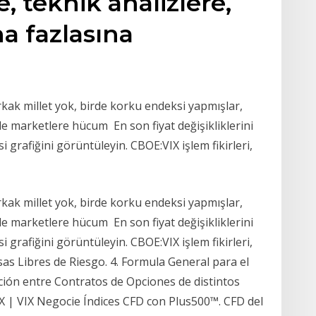
re, teknik analizlere,
a fazlasına
kak millet yok, birde korku endeksi yapmışlar,
zde marketlere hücum En son fiyat değişikliklerini
i grafiğini görüntüleyin. CBOE:VIX işlem fikirleri,
kak millet yok, birde korku endeksi yapmışlar,
zde marketlere hücum En son fiyat değişikliklerini
i grafiğini görüntüleyin. CBOE:VIX işlem fikirleri,
sas Libres de Riesgo. 4. Formula General para el
tación entre Contratos de Opciones de distintos
IX | VIX Negocie Índices CFD con Plus500™. CFD del