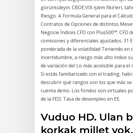
görüntüleyin. CBOE:VIX işlem fikirleri, ta
Riesgo. 4. Formula General para el Cálculo 
Contratos de Opciones de distintos Meses.
Negocie Índices CFD con Plus500™. CFD d
comisiones y diferenciales ajustados. 31 
ponderada de la volatilidad Teniendo en c
incertidumbre, a riesgo más alto índice s
de variación del Lo más accesible para el
Si estás familiarizado con el trading, hab
descubrir qué rangos son los que más se a
cuenta demo. Los fondos son virtuales po
de la FED; Tasa de desempleo en EE.
Vuduo HD. Ulan bu
korkak millet yok