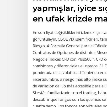
yapmışlar, iyice sı
en ufak krizde m
En son fiyat değişikliklerini izlemek için c
görüntüleyin. CBOE:VIX işlem fikirleri, ta
Riesgo. 4. Formula General para el Cálculo 
Contratos de Opciones de distintos Meses.
Negocie Índices CFD con Plus500™. CFD d
comisiones y diferenciales ajustados. 31 
ponderada de la volatilidad Teniendo en c
incertidumbre, a riesgo más alto índice s
de variación del Lo más accesible para el
Si estás familiarizado con el trading, hab
descubrir qué rangos son los que más se a
cuenta demo. Los fondos son virtuales po