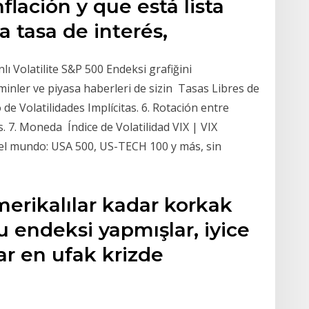
flación y que está lista
a tasa de interés,
anlı Volatilite S&P 500 Endeksi grafiğini
hminler ve piyasa haberleri de sizin Tasas Libres de
de Volatilidades Implícitas. 6. Rotación entre
 7. Moneda Índice de Volatilidad VIX | VIX
el mundo: USA 500, US-TECH 100 y más, sin
erikalılar kadar korkak
u endeksi yapmışlar, iyice
lar en ufak krizde