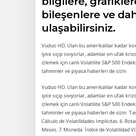
bilgilere, grafikle
bileşenlere ve dah
ulaşabilirsiniz.
Vuduo HD. Ulan bu amerikalılar kadar kor
iyice sıçıp sıvıyorlar, adamlar en ufak kri
izlemek için canlı Volatilite S&P 500 Endeks
tahminler ve piyasa haberleri de sizin
Vuduo HD. Ulan bu amerikalılar kadar kor
iyice sıçıp sıvıyorlar, adamlar en ufak kri
izlemek için canlı Volatilite S&P 500 Endeks
tahminler ve piyasa haberleri de sizin Ta
Cálculo de Volatilidades Implícitas. 6. Ro
Meses. 7. Moneda Índice de Volatilidad V