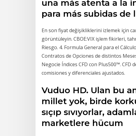
una más atenta a la in
para más subidas de l
En son fiyat değişikliklerini izlemek için c
görüntüleyin. CBOE:VIX işlem fikirleri, ta
Riesgo. 4. Formula General para el Cálculo 
Contratos de Opciones de distintos Meses.
Negocie Índices CFD con Plus500™. CFD d
comisiones y diferenciales ajustados.
Vuduo HD. Ulan bu am
millet yok, birde kork
sıçıp sıvıyorlar, adam
marketlere hücum