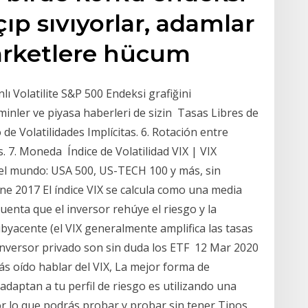
çıp sıvıyorlar, adamlar
arketlere hücum
anlı Volatilite S&P 500 Endeksi grafiğini
hminler ve piyasa haberleri de sizin Tasas Libres de
de Volatilidades Implícitas. 6. Rotación entre
 7. Moneda Índice de Volatilidad VIX | VIX
el mundo: USA 500, US-TECH 100 y más, sin
Ene 2017 El índice VIX se calcula como una media
uenta que el inversor rehúye el riesgo y la
ubyacente (el VIX generalmente amplifica las tasas
 inversor privado son sin duda los ETF 12 Mar 2020
rás oído hablar del VIX, La mejor forma de
daptan a tu perfil de riesgo es utilizando una
r lo que podrás probar y probar sin tener Tipos