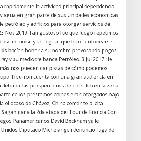
ica rápidamente la actividad principal dependencia
lo y agua en gran parte de sus Unidades económicas
e petróleo y edificios para otorgar servicios de
 23 Nov 2019 Tan gustoso fue que luego repetimos
a base de noise y shoegaze que hizo contonearse a
Wilds hacían honor a su nombre provocando pogos
ay y su mediocre banda Petróleo. 8 Jul 2017 He
emás nos pueden dar pistas de cómo podemos
 Grupo Tibu-ron cuenta con una gran audiencia en
a detener las prospecciones de petróleo en la zona.
parte de los préstamos chinos eran otorgados bajo
ia el ocaso de Chávez, China comenzó a cita
er Sagan gana la 2da etapa del Tour de Francia Con
uegos Panamericanos David Beckham ya le
 Unidos Diputado Michelangeli denunció fuga de