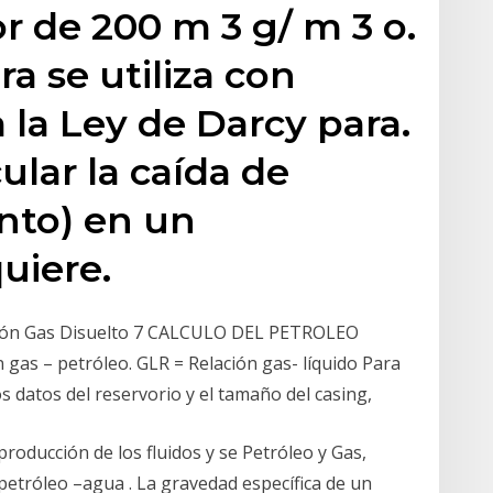
 de 200 m 3 g/ m 3 o.
ra se utiliza con
la Ley de Darcy para.
cular la caída de
nto) en un
uiere.
ación Gas Disuelto 7 CALCULO DEL PETROLEO
gas – petróleo. GLR = Relación gas- líquido Para
os datos del reservorio y el tamaño del casing,
producción de los fluidos y se Petróleo y Gas,
petróleo –agua . La gravedad específica de un